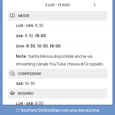
2 LUG
-
13 AGO
MESSE
8:30
LUN - VEN
:
8:30
,
18:00
SAB
:
8:30
,
10:30
,
18:00
DOM
:
Note
:
Santa Messa disponibile anche via
streaming canale YouTube chiesa di Groppello
CONFESSIONI
16:30
SAB
:
ROSARIO
8:00
LUN - SAB
:
Sostieni DinDonDan con una donazione