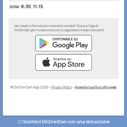
8:30
,
11:15
DOM
:
Hai notato informazioni mancanti o errate? Scarica l'app di
DinDonDan per inviare correzioni e segnalare chiese mancanti!
© DinDonDan App 2026
–
Privacy Policy
–
Inserisci sul tuo sito web
Sostieni DinDonDan con una donazione