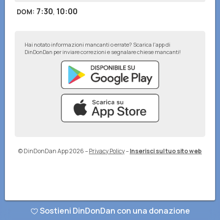
7:30
,
10:00
DOM
:
Hai notato informazioni mancanti o errate? Scarica l'app di
DinDonDan per inviare correzioni e segnalare chiese mancanti!
© DinDonDan App 2026
–
Privacy Policy
–
Inserisci sul tuo sito web
Sostieni DinDonDan con una donazione