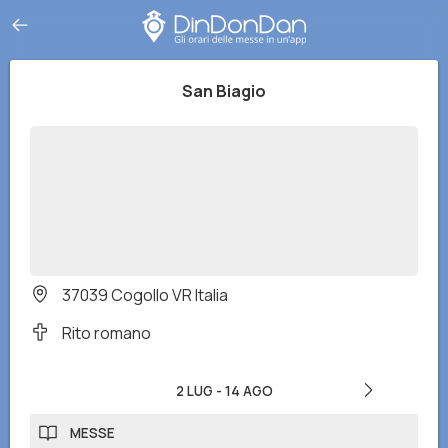
San Biagio
37039 Cogollo VR Italia
Rito romano
2 LUG
-
14 AGO
MESSE