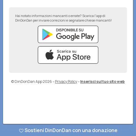
Hai notato informazioni mancanti o errate? Scarica l'app di
DinDonDan per inviare correzioni e segnalare chiese mancanti!
© DinDonDan App 2026
–
Privacy Policy
–
Inserisci sul tuo sito web
Sostieni DinDonDan con una donazione