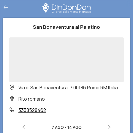
San Bonaventura al Palatino
Via di San Bonaventura, 7 00186 Roma RM Italia
Rito romano
3338528462
7 AGO
-
14 AGO