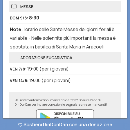
MESSE
8:30
DOM 9/8
:
Note
:
l'orario delle Sante Messe dei giorni feriali è
variabile - Nelle solennità più importanti la messa è
spostata in basilica di Santa Maria in Aracoeli
ADORAZIONE EUCARISTICA
19:00
(per i giovani)
VEN 7/8
:
19:00
(per i giovani)
VEN 14/8
:
Hai notato informazioni mancanti o errate? Scarica l'app di
DinDonDan per inviare correzioni e segnalare chiese mancanti!
Sostieni DinDonDan con una donazione