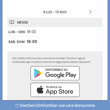
9 LUG
-
13 AGO
MESSE
18:00
LUN - VEN
:
18:00
SAB, DOM
:
Hai notato informazioni mancanti o errate? Scarica l'app di
DinDonDan per inviare correzioni e segnalare chiese mancanti!
Sostieni DinDonDan con una donazione