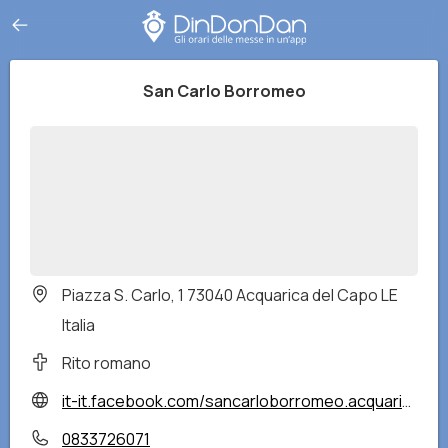
San Carlo Borromeo
Piazza S. Carlo, 1 73040 Acquarica del Capo LE
Italia
Rito romano
it-it.facebook.com/sancarloborromeo.acquarica/
0833726071