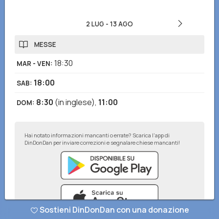
2 LUG
-
13 AGO
MESSE
18:30
MAR - VEN
:
18:00
SAB
:
8:30
(in inglese)
,
11:00
DOM
:
Hai notato informazioni mancanti o errate? Scarica l'app di
DinDonDan per inviare correzioni e segnalare chiese mancanti!
Sostieni DinDonDan con una donazione