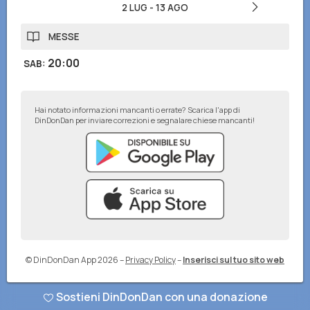
2 LUG
-
13 AGO
MESSE
20:00
SAB
:
Hai notato informazioni mancanti o errate? Scarica l'app di
DinDonDan per inviare correzioni e segnalare chiese mancanti!
© DinDonDan App 2026
–
Privacy Policy
–
Inserisci sul tuo sito web
Sostieni DinDonDan con una donazione