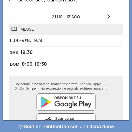
2 LUG
-
13 AGO
MESSE
19:30
LUN - VEN
:
19:30
SAB
:
8:00
,
19:30
DOM
:
Hai notato informazioni mancanti o errate? Scarica l'app di
DinDonDan per inviare correzioni e segnalare chiese mancanti!
Sostieni DinDonDan con una donazione