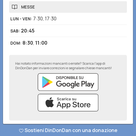
MESSE
7:30
,
17:30
LUN - VEN
:
20:45
SAB
:
8:30
,
11:00
DOM
:
Hai notato informazioni mancanti o errate? Scarica l'app di
DinDonDan per inviare correzioni e segnalare chiese mancanti!
© DinDonDan App 2026
–
Privacy Policy
–
Inserisci sul tuo sito web
Sostieni DinDonDan con una donazione