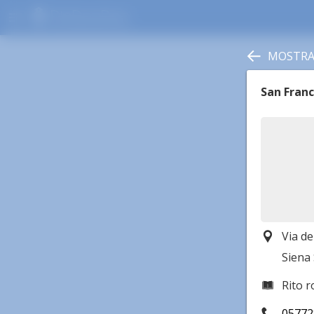
menu
MOSTRA 
San Franc
Via de
Siena 
Rito 
05772