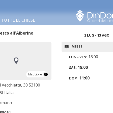
Cerca in questa zona
TUTTE LE CHIESE
esco all'Alberino
2 LUG - 13 AGO
MESSE
18:00
LUN - VEN:
18:00
SAB:
MapLibre
MapLibre
11:00
DOM:
l Vecchietta, 30 53100
SI Italia
romano
88061