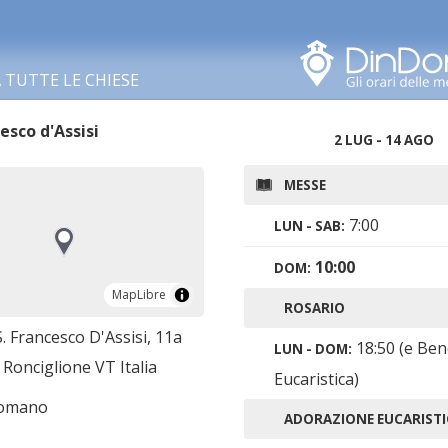
Cerca in questa zona
TUTTE LE CHIESE
esco d'Assisi
2 LUG - 14 AGO
MESSE
7:00
LUN - SAB:
10:00
DOM:
MapLibre
MapLibre
ROSARIO
S. Francesco D'Assisi, 11a
18:50 (e Ben
LUN - DOM:
Ronciglione VT Italia
Eucaristica)
romano
ADORAZIONE EUCARISTI