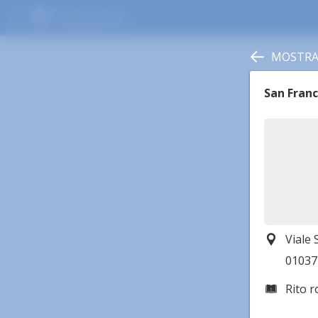
menu
MOSTRA 
San Franc
Viale 
01037 
Rito 