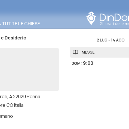
Cerca in questa zona
TUTTE LE CHIESE
 e Desiderio
2 LUG
-
14 AGO
MESSE
9:00
DOM
:
relli, 4 22020 Ponna
ore CO Italia
romano