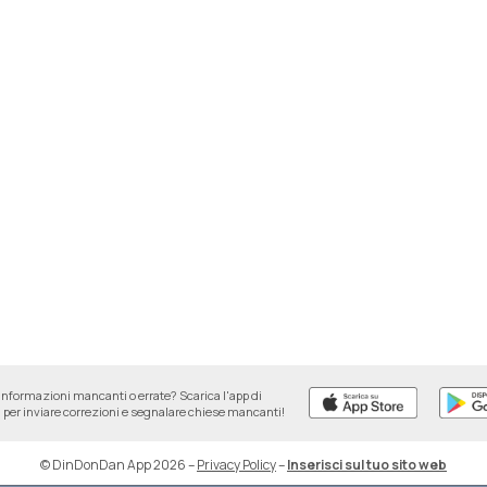
informazioni mancanti o errate? Scarica l'app di
per inviare correzioni e segnalare chiese mancanti!
© DinDonDan App 2026
–
Privacy Policy
–
Inserisci sul tuo sito web