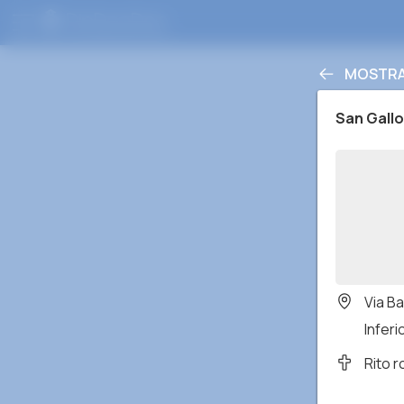
MOSTRA 
San Gallo
Via Ba
Inferi
Rito 