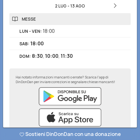
2 LUG
-
13 AGO
MESSE
18:00
LUN - VEN
:
18:00
SAB
:
8:30
,
10:00
,
11:30
DOM
:
Hai notato informazioni mancanti o errate? Scarica l'app di
DinDonDan per inviare correzioni e segnalare chiese mancanti!
Sostieni DinDonDan con una donazione