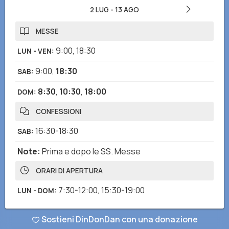
2 LUG
-
13 AGO
MESSE
9:00
,
18:30
LUN - VEN
:
9:00
,
18:30
SAB
:
8:30
,
10:30
,
18:00
DOM
:
CONFESSIONI
16:30-18:30
SAB
:
Note
:
Prima e dopo le SS. Messe
ORARI DI APERTURA
7:30-12:00
,
15:30-19:00
LUN - DOM
:
Sostieni DinDonDan con una donazione
Hai notato informazioni mancanti o errate? Scarica l'app di