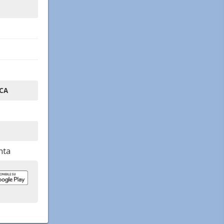
CA
nta