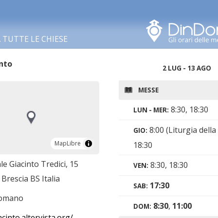
Cerca in questa zona
TUTTE LE CHIESE
nto
2 LUG - 13 AGO
MESSE
8:30, 18:30
LUN - MER:
8:00 (Liturgia della
GIO:
MapLibre
MapLibre
18:30
le Giacinto Tredici, 15
8:30, 18:30
VEN:
Brescia BS Italia
17:30
SAB:
romano
8:30
,
11:00
DOM:
cinto.altervista.org/