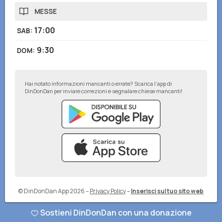
MESSE
17:00
SAB
:
9:30
DOM
:
Hai notato informazioni mancanti o errate? Scarica l'app di
DinDonDan per inviare correzioni e segnalare chiese mancanti!
© DinDonDan App 2026
–
Privacy Policy
–
Inserisci sul tuo sito web
Sostieni DinDonDan con una donazione