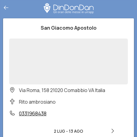
San Giacomo Apostolo
Via Roma, 158 21020 Comabbio VA Italia
Rito ambrosiano
0331968438
2 LUG
-
13 AGO