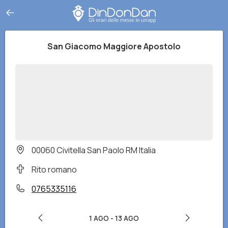
San Giacomo Maggiore Apostolo
00060 Civitella San Paolo RM Italia
Rito romano
0765335116
1 AGO
-
13 AGO