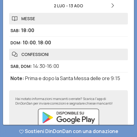
2 LUG
-
13 AGO
MESSE
18:00
SAB
:
10:00
,
18:00
DOM
:
CONFESSIONI
14:30-16:00
SAB, DOM
:
Note
:
Prima e dopo la Santa Messa delle ore 9:15
Hai notato informazioni mancanti o errate? Scarica l'app di
DinDonDan per inviare correzioni e segnalare chiese mancanti!
Sostieni DinDonDan con una donazione