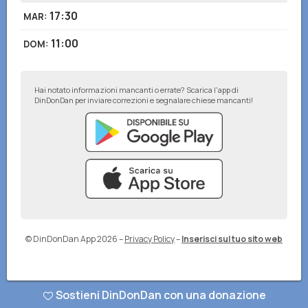
17:30
MAR
:
11:00
DOM
:
Hai notato informazioni mancanti o errate? Scarica l'app di
DinDonDan per inviare correzioni e segnalare chiese mancanti!
© DinDonDan App 2026
–
Privacy Policy
–
Inserisci sul tuo sito web
Sostieni DinDonDan con una donazione