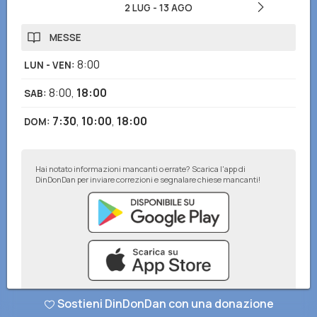
2 LUG
-
13 AGO
MESSE
8:00
LUN - VEN
:
8:00
,
18:00
SAB
:
7:30
,
10:00
,
18:00
DOM
:
Hai notato informazioni mancanti o errate? Scarica l'app di
DinDonDan per inviare correzioni e segnalare chiese mancanti!
Sostieni DinDonDan con una donazione