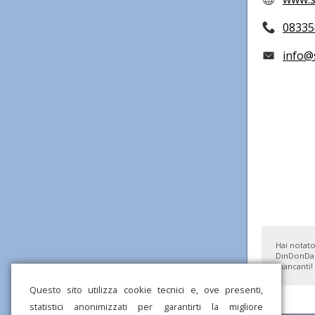
08335
info@s
Hai notato
DinDonDan
mancanti!
Questo sito utilizza cookie tecnici e, ove presenti,
statistici anonimizzati per garantirti la migliore