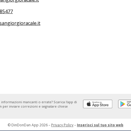
85477
angiorgioracale.it
 informazioni mancanti o errate? Scarica l'app di
 per inviare correzioni e segnalare chiese
© DinDonDan App 2026 –
Privacy Policy
–
Inserisci sul tuo sito web