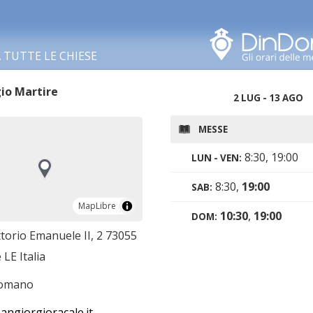
Cerca in questa zona
TUTTE LE CHIESE
io Martire
2 LUG - 13 AGO
MESSE
8:30, 19:00
LUN - VEN:
8:30,
19:00
SAB:
MapLibre
MapLibre
10:30
,
19:00
DOM:
ttorio Emanuele II, 2 73055
 LE Italia
romano
angiorgioracale.it