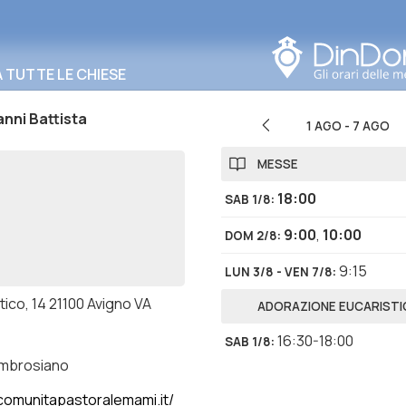
Cerca in questa zona
TUTTE LE CHIESE
nni Battista
1 AGO
-
7 AGO
MESSE
18:00
SAB 1/8
:
9:00
,
10:00
DOM 2/8
:
9:15
LUN 3/8 - VEN 7/8
:
tico, 14 21100 Avigno VA
ADORAZIONE EUCARISTI
16:30-18:00
SAB 1/8
:
ambrosiano
omunitapastoralemami.it/