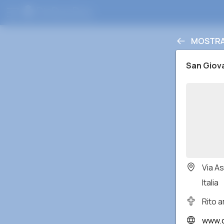
MOSTRA 
San Giova
Via As
Italia
Rito 
www.c