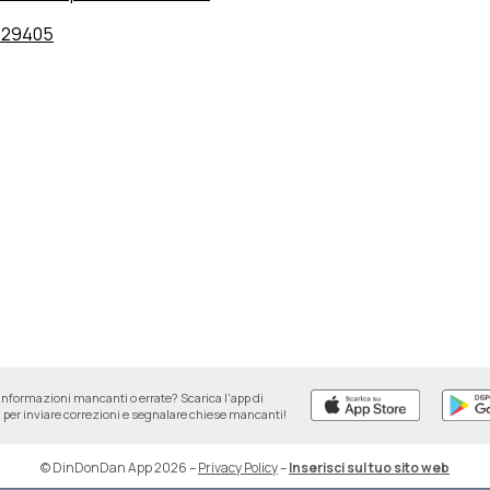
229405
informazioni mancanti o errate? Scarica l'app di
per inviare correzioni e segnalare chiese mancanti!
© DinDonDan App 2026
–
Privacy Policy
–
Inserisci sul tuo sito web