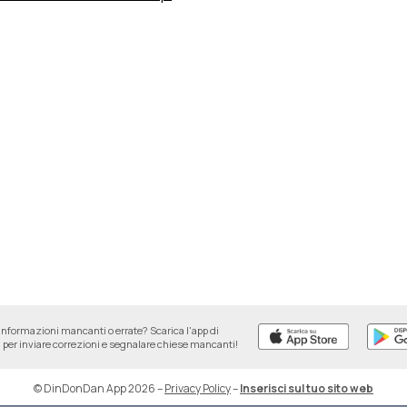
informazioni mancanti o errate? Scarica l'app di
per inviare correzioni e segnalare chiese mancanti!
© DinDonDan App 2026
–
Privacy Policy
–
Inserisci sul tuo sito web