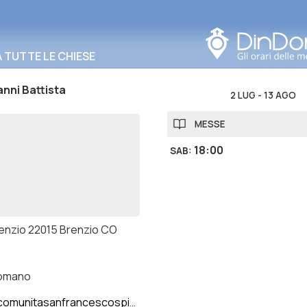
Cerca in questa zona
TUTTE LE CHIESE
nni Battista
2 LUG
-
13 AGO
MESSE
18:00
SAB
:
renzio 22015 Brenzio CO
romano
munitasanfrancescospinelli.it/