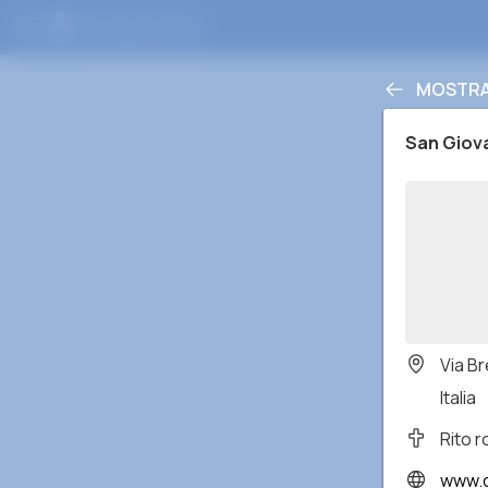
MOSTRA 
San Giova
Via B
Italia
Rito 
www.co