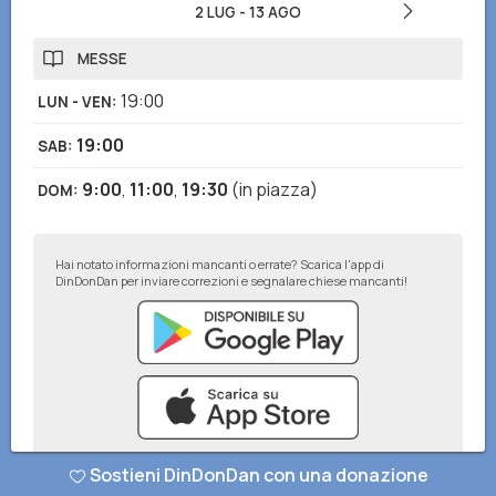
2 LUG
-
13 AGO
MESSE
19:00
LUN - VEN
:
19:00
SAB
:
9:00
,
11:00
,
19:30
(in piazza)
DOM
:
Hai notato informazioni mancanti o errate? Scarica l'app di
DinDonDan per inviare correzioni e segnalare chiese mancanti!
Sostieni DinDonDan con una donazione