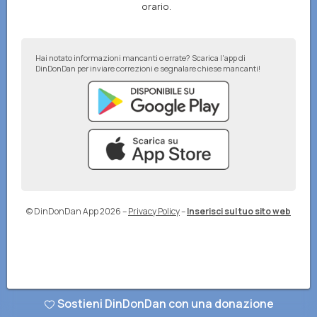
orario.
Hai notato informazioni mancanti o errate? Scarica l'app di
DinDonDan per inviare correzioni e segnalare chiese mancanti!
© DinDonDan App 2026
–
Privacy Policy
–
Inserisci sul tuo sito web
Sostieni DinDonDan con una donazione