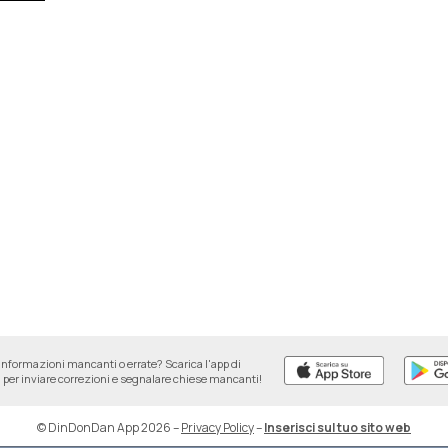
informazioni mancanti o errate? Scarica l'app di
per inviare correzioni e segnalare chiese mancanti!
© DinDonDan App 2026
–
Privacy Policy
–
Inserisci sul tuo sito web