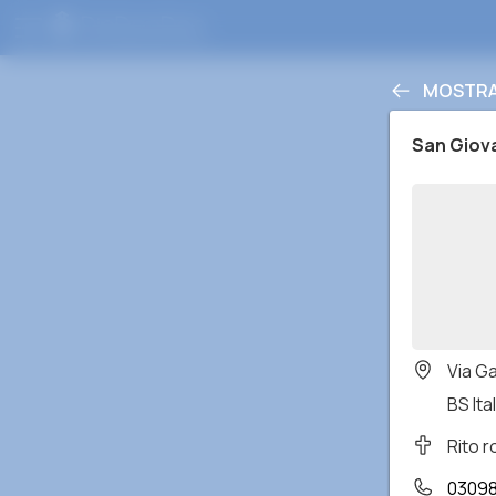
MOSTRA 
San Giova
Via G
BS Ital
Rito 
0309