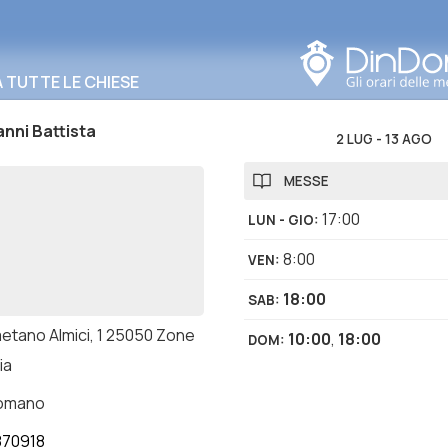
Cerca in questa zona
TUTTE LE CHIESE
nni Battista
2 LUG
-
13 AGO
MESSE
17:00
LUN - GIO
:
8:00
VEN
:
18:00
SAB
:
aetano Almici, 1 25050 Zone
10:00
,
18:00
DOM
:
ia
romano
870918