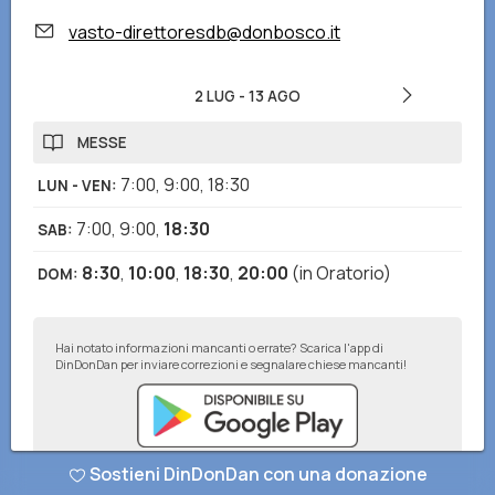
vasto-direttoresdb@donbosco.it
2 LUG
-
13 AGO
MESSE
7:00
,
9:00
,
18:30
LUN - VEN
:
7:00
,
9:00
,
18:30
SAB
:
8:30
,
10:00
,
18:30
,
20:00
(in Oratorio)
DOM
:
Hai notato informazioni mancanti o errate? Scarica l'app di
DinDonDan per inviare correzioni e segnalare chiese mancanti!
Sostieni DinDonDan con una donazione