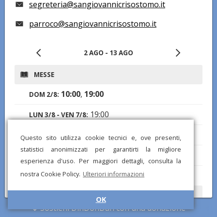
segreteria@sangiovannicrisostomo.it
parroco@sangiovannicrisostomo.it
2 AGO - 13 AGO
MESSE
10:00
,
19:00
DOM 2/8:
19:00
LUN 3/8 - VEN 7/8:
19:00
SAB 8/8:
Questo sito utilizza cookie tecnici e, ove presenti,
statistici anonimizzati per garantirti la migliore
10:00
,
19:00
DOM 9/8:
esperienza d'uso. Per maggiori dettagli, consulta la
nostra Cookie Policy.
Ulteriori informazioni
19:00
LUN 10/8 - GIO 13/8:
CONFESSIONI
OK
Sostieni DinDonDan con una donazione
17:30-18:30
LUN 3/8 - SAB 8/8: