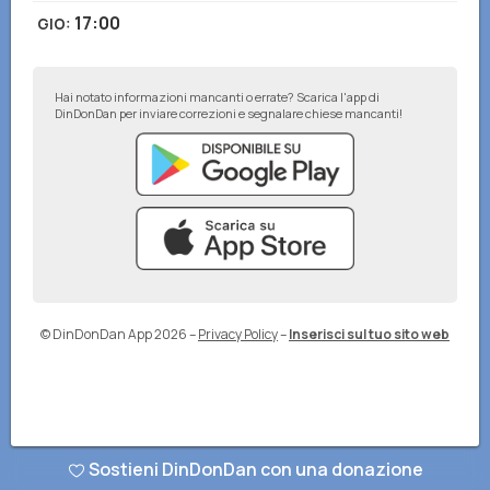
17:00
GIO
:
Hai notato informazioni mancanti o errate? Scarica l'app di
DinDonDan per inviare correzioni e segnalare chiese mancanti!
© DinDonDan App 2026
–
Privacy Policy
–
Inserisci sul tuo sito web
Sostieni DinDonDan con una donazione