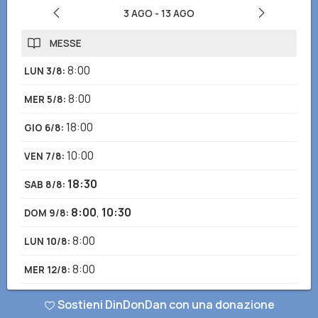
3 AGO
-
13 AGO
MESSE
8:00
LUN 3/8
:
8:00
MER 5/8
:
18:00
GIO 6/8
:
10:00
VEN 7/8
:
18:30
SAB 8/8
:
8:00
,
10:30
DOM 9/8
:
8:00
LUN 10/8
:
8:00
MER 12/8
:
18:00
GIO 13/8
:
Sostieni DinDonDan con una donazione