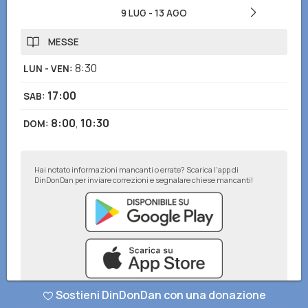
9 LUG
-
13 AGO
MESSE
8:30
LUN - VEN
:
17:00
SAB
:
8:00
,
10:30
DOM
:
Hai notato informazioni mancanti o errate? Scarica l'app di
DinDonDan per inviare correzioni e segnalare chiese mancanti!
Sostieni DinDonDan con una donazione