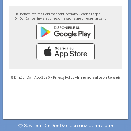
Hai notato informazioni mancanti o errate? Scarica l'app di
DinDonDan per inviare correzioni e segnalare chiese mancanti!
© DinDonDan App 2026
–
Privacy Policy
–
Inserisci sul tuo sito web
Sostieni DinDonDan con una donazione