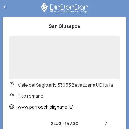
San Giuseppe
Viale del Sagittario 33053 Bevazzana UD Italia
Rito romano
www.parrocchialignano.it/
2 LUG
-
14 AGO