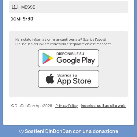
MESSE
9:30
DOM
:
Hai notato informazioni mancanti o errate? Scarica l'app di
DinDonDan per inviare correzioni e segnalare chiese mancanti!
© DinDonDan App 2026
–
Privacy Policy
–
Inserisci sul tuo sito web
Sostieni DinDonDan con una donazione