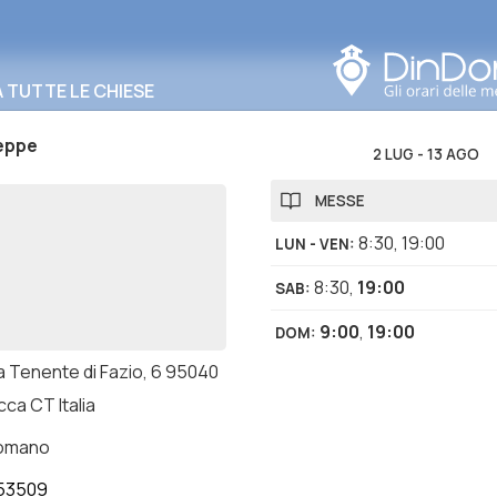
Cerca in questa zona
TUTTE LE CHIESE
eppe
2 LUG
-
13 AGO
MESSE
8:30
,
19:00
LUN - VEN
:
8:30
,
19:00
SAB
:
9:00
,
19:00
DOM
:
a Tenente di Fazio, 6 95040
ca CT Italia
romano
53509