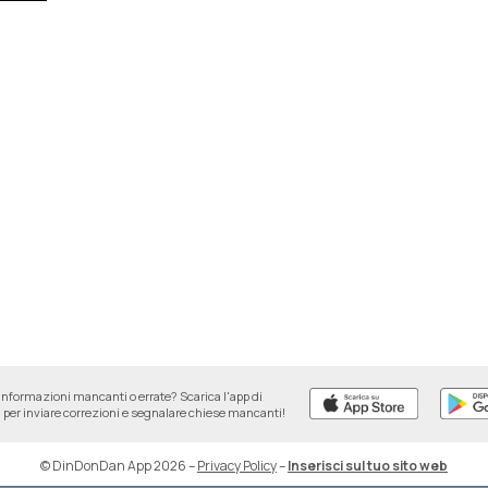
informazioni mancanti o errate? Scarica l'app di
per inviare correzioni e segnalare chiese mancanti!
© DinDonDan App 2026
–
Privacy Policy
–
Inserisci sul tuo sito web