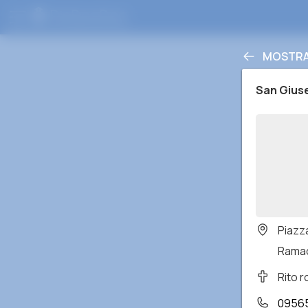
MOSTRA 
San Gius
Piazz
Ramac
Rito 
0956