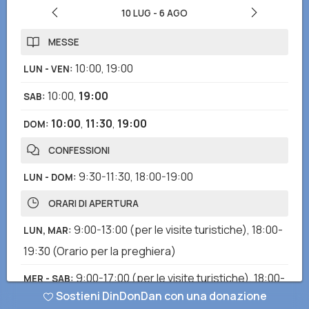
10 LUG
-
6 AGO
MESSE
10:00
,
19:00
LUN - VEN
:
10:00
,
19:00
SAB
:
10:00
,
11:30
,
19:00
DOM
:
CONFESSIONI
9:30-11:30
,
18:00-19:00
LUN - DOM
:
ORARI DI APERTURA
9:00-13:00
(per le visite turistiche)
,
18:00-
LUN, MAR
:
19:30
(Orario per la preghiera)
9:00-17:00
(per le visite turistiche)
,
18:00-
MER - SAB
:
Sostieni DinDonDan con una donazione
19:30
(Orario per la preghiera)