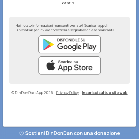
orario.
Hai notato informazioni mancanti o errate? Scarica l'app di
DinDonDan per inviare correzioni e segnalare chiese mancanti!
© DinDonDan App 2026
–
Privacy Policy
–
Inserisci sul tuo sito web
Sostieni DinDonDan con una donazione