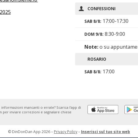
CONFESSIONI
2025
17:00-17:30
SAB 8/8:
8:30-9:00
DOM 9/8:
Note:
o su appuntame
ROSARIO
17:00
SAB 8/8:
 informazioni mancanti o errate? Scarica l'app di
 per inviare correzioni e segnalare chiese
© DinDonDan App 2026 –
Privacy Policy
–
Inserisci sul tuo sito web