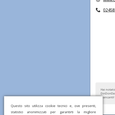
02458
Hai notato
DinDonDan
mancanti!
Questo sito utilizza cookie tecnici e, ove presenti,
statistici anonimizzati per garantirti la migliore