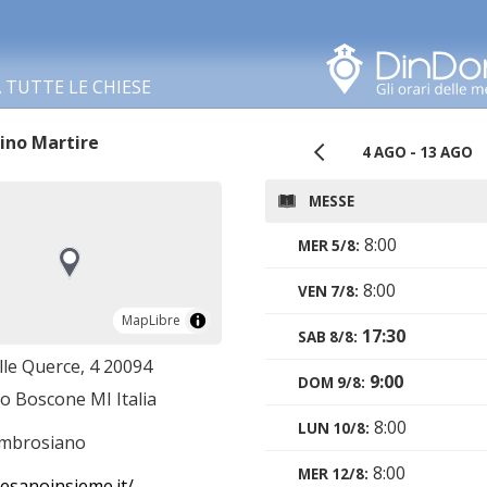
Cerca in questa zona
TUTTE LE CHIESE
ino Martire
4 AGO - 13 AGO
MESSE
8:00
MER 5/8:
8:00
VEN 7/8:
MapLibre
MapLibre
17:30
SAB 8/8:
lle Querce, 4 20094
9:00
DOM 9/8:
o Boscone MI Italia
8:00
LUN 10/8:
ambrosiano
8:00
MER 12/8:
esanoinsieme.it/