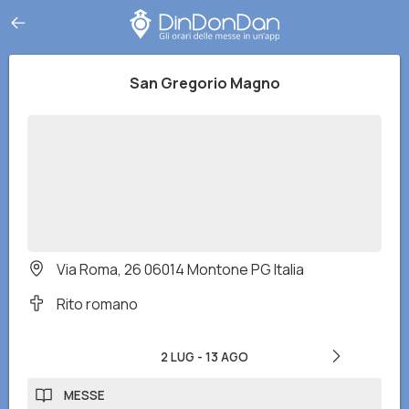
San Gregorio Magno
Via Roma, 26 06014 Montone PG Italia
Rito romano
2 LUG
-
13 AGO
MESSE