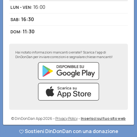
16:00
LUN - VEN
:
16:30
SAB
:
11:30
DOM
:
Hai notato informazioni mancanti o errate? Scarica l'app di
DinDonDan per inviare correzioni e segnalare chiese mancanti!
© DinDonDan App 2026
–
Privacy Policy
–
Inserisci sul tuo sito web
Sostieni DinDonDan con una donazione