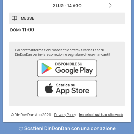
2 LUG
-
14 AGO
MESSE
11:00
DOM
:
Hai notato informazioni mancanti o errate? Scarica l'app di
DinDonDan per inviare correzioni e segnalare chiese mancanti!
© DinDonDan App 2026
–
Privacy Policy
–
Inserisci sul tuo sito web
Sostieni DinDonDan con una donazione