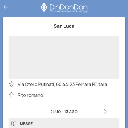
San Luca
Via Otello Putinati, 60 44123 Ferrara FE Italia
Rito romano
2 LUG
-
13 AGO
MESSE