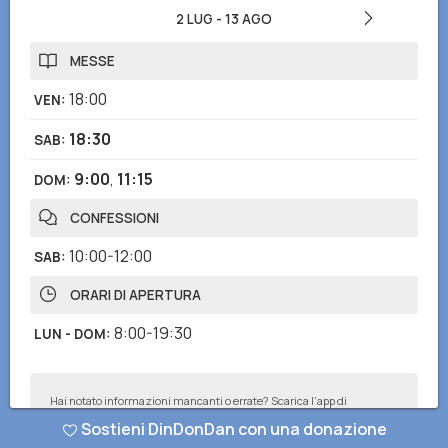
2 LUG
-
13 AGO
MESSE
18:00
VEN
:
18:30
SAB
:
9:00
,
11:15
DOM
:
CONFESSIONI
10:00-12:00
SAB
:
ORARI DI APERTURA
8:00-19:30
LUN - DOM
:
Hai notato informazioni mancanti o errate? Scarica l'app di
DinDonDan per inviare correzioni e segnalare chiese mancanti!
Sostieni DinDonDan con una donazione