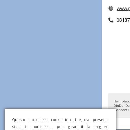
www.p
08187
Hai notato
DinDonDan
mancanti!
Questo sito utilizza cookie tecnici e, ove presenti,
statistici anonimizzati per garantirti la migliore