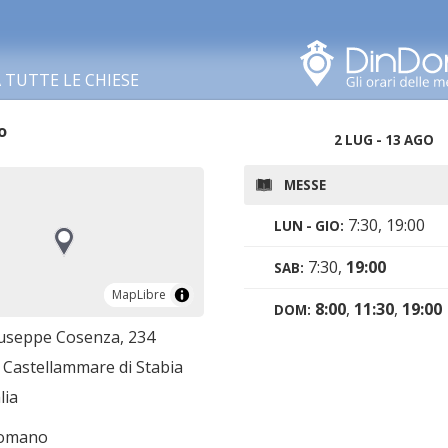
Cerca in questa zona
TUTTE LE CHIESE
o
2 LUG - 13 AGO
MESSE
7:30, 19:00
LUN - GIO:
7:30,
19:00
SAB:
MapLibre
MapLibre
8:00
,
11:30
,
19:00
DOM:
iuseppe Cosenza, 234
 Castellammare di Stabia
lia
romano