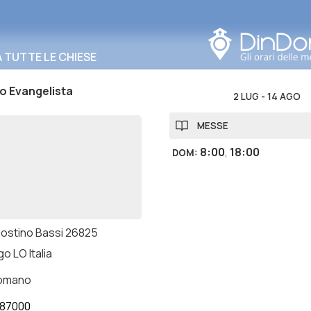
Cerca in questa zona
TUTTE LE CHIESE
o Evangelista
2 LUG
-
14 AGO
MESSE
8:00
,
18:00
DOM
:
gostino Bassi 26825
o LO Italia
romano
87000