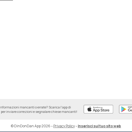
informazioni mancanti o errate? Scarica l'app di
per inviare correzioni e segnalare chiese mancanti!
© DinDonDan App 2026
–
Privacy Policy
–
Inserisci sul tuo sito web