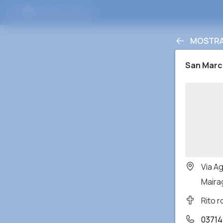
MOSTRA 
San Marc
Via A
Mairag
Rito 
03714