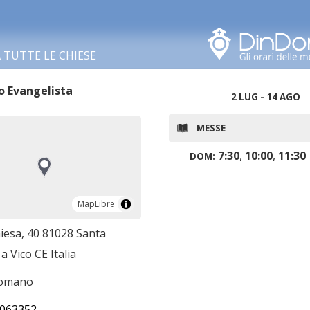
Cerca in questa zona
TUTTE LE CHIESE
o Evangelista
2 LUG - 14 AGO
MESSE
7:30
,
10:00
,
11:30
DOM:
MapLibre
MapLibre
iesa, 40 81028 Santa
a Vico CE Italia
romano
063352