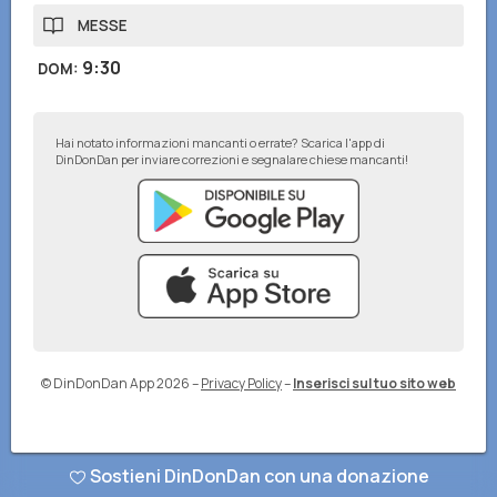
MESSE
9:30
DOM
:
Hai notato informazioni mancanti o errate? Scarica l'app di
DinDonDan per inviare correzioni e segnalare chiese mancanti!
© DinDonDan App 2026
–
Privacy Policy
–
Inserisci sul tuo sito web
Sostieni DinDonDan con una donazione