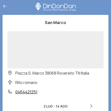
San Marco
Piazza S. Marco 38068 Rovereto TN Italia
Rito romano
0464421251
2 LUG
-
14 AGO