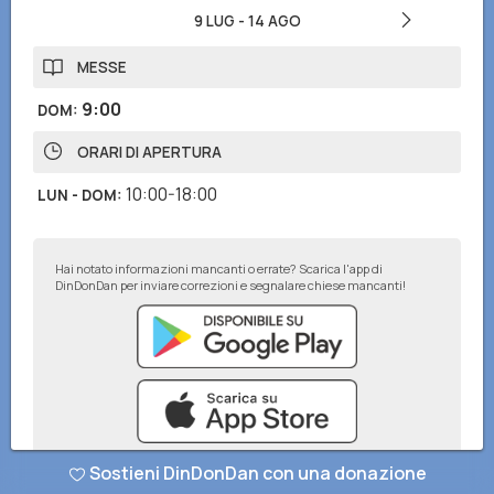
9 LUG
-
14 AGO
MESSE
9:00
DOM
:
ORARI DI APERTURA
10:00-18:00
LUN - DOM
:
Hai notato informazioni mancanti o errate? Scarica l'app di
DinDonDan per inviare correzioni e segnalare chiese mancanti!
Sostieni DinDonDan con una donazione