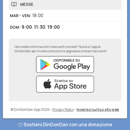
MESSE
18:00
MAR - VEN
:
9:00
,
11:30
,
19:00
DOM
:
Hai notato informazioni mancanti o errate? Scarica l'app di
DinDonDan per inviare correzioni e segnalare chiese mancanti!
© DinDonDan App 2026
–
Privacy Policy
–
Inserisci sul tuo sito web
Sostieni DinDonDan con una donazione