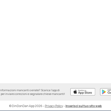
informazioni mancanti o errate? Scarica l'app di
per inviare correzioni e segnalare chiese mancanti!
© DinDonDan App 2026
–
Privacy Policy
–
Inserisci sul tuo sito web