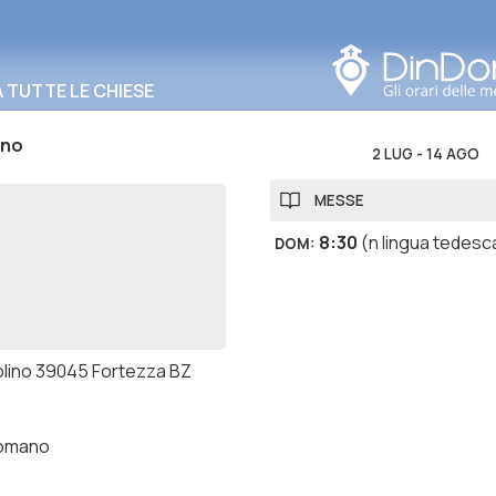
Cerca in questa zona
TUTTE LE CHIESE
ino
2 LUG
-
14 AGO
MESSE
8:30
(n lingua tedesc
DOM
:
olino 39045 Fortezza BZ
romano