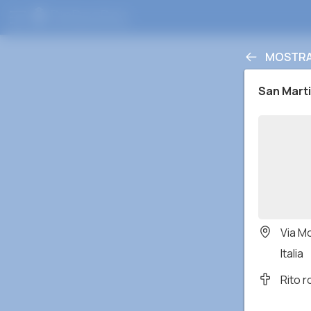
MOSTRA 
San Mart
Via M
Italia
Rito 