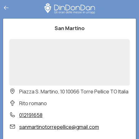
San Martino
Piazza S. Martino, 10 10066 Torre Pellice TO Italia
Rito romano
012191658
sanmartinotorrepellice@gmail.com