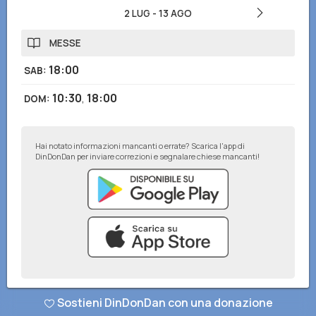
2 LUG
-
13 AGO
MESSE
18:00
SAB
:
10:30
,
18:00
DOM
:
Hai notato informazioni mancanti o errate? Scarica l'app di
DinDonDan per inviare correzioni e segnalare chiese mancanti!
© DinDonDan App 2026
–
Privacy Policy
–
Inserisci sul tuo sito web
Sostieni DinDonDan con una donazione